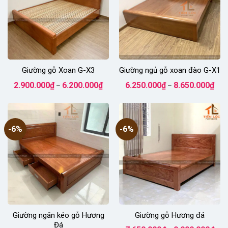
Giường gỗ Xoan G-X3
Giường ngủ gỗ xoan đào G-X1
Khoảng
Kho
2.900.000
₫
6.200.000
₫
6.250.000
₫
8.650.000
₫
–
–
giá:
giá:
từ
từ
2.900.000₫
6.25
đến
đến
6.200.000₫
8.65
-6%
-6%
Giường ngăn kéo gỗ Hương
Giường gỗ Hương đá
Đá
Kho