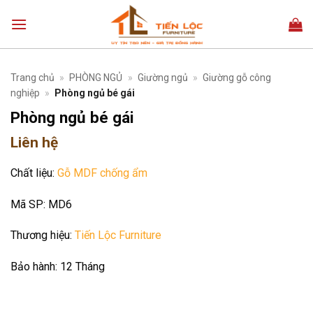
Bỏ
qua
nội
dung
Trang chủ
»
PHÒNG NGỦ
»
Giường ngủ
»
Giường gỗ công
nghiệp
»
Phòng ngủ bé gái
Phòng ngủ bé gái
Liên hệ
Chất liệu:
Gỗ MDF chống ẩm
Mã SP:
MD6
Thương hiệu:
Tiến Lộc Furniture
Bảo hành:
12 Tháng