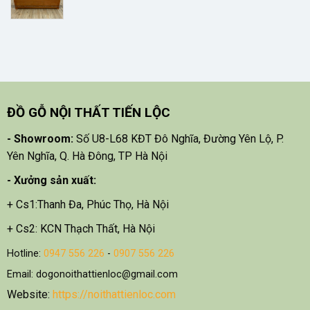
ĐỒ GỖ NỘI THẤT TIẾN LỘC
- Showroom:
Số U8-L68 KĐT Đô Nghĩa, Đường Yên Lộ, P.
Yên Nghĩa, Q. Hà Đông, TP Hà Nội
- X
ưởng sản xuất:
+ Cs1:Thanh Đa, Phúc Thọ, Hà Nội
+ Cs2: KCN Thạch Thất, Hà Nội
Hotline:
0947 556 226
-
0907 556 226
Email: dogonoithattienloc@gmail.com
Website:
https://noithattienloc.com