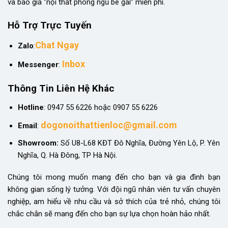
và báo giá “nội thất phòng ngủ bé gái” miễn phí.
Hỗ Trợ Trực Tuyến
Chat Ngay
Zalo
:
Inbox
Messenger
:
Thông Tin Liên Hệ Khác
Hotline
: 0947 55 6226 hoặc 0907 55 6226
dogonoithattienloc@gmail.com
Email
:
Showroom:
Số U8-L68 KĐT Đô Nghĩa, Đường Yên Lộ, P. Yên
Nghĩa, Q. Hà Đông, TP Hà Nội.
Chúng tôi mong muốn mang đến cho bạn và gia đình bạn
không gian sống lý tưởng. Với đội ngũ nhân viên tư vấn chuyên
nghiệp, am hiểu về nhu cầu và sở thích của trẻ nhỏ, chúng tôi
chắc chắn sẽ mang đến cho bạn sự lựa chọn hoàn hảo nhất.