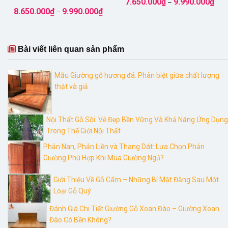
7.650.000
₫
9.990.000
₫
–
giá:
Khoảng
8.650.000
₫
9.990.000
₫
–
từ
giá:
7.65
từ
đến
8.650.000₫
9.99
đến
9.990.000₫
Bài viết liên quan sản phẩm
Mẫu Giường gỗ hương đá: Phân biệt giữa chất lượng
thật và giả
Nội Thất Gỗ Sồi: Vẻ Đẹp Bền Vững Và Khả Năng Ứng Dụng
Trong Thế Giới Nội Thất
Phản Nan, Phản Liền và Thang Dát: Lựa Chọn Phản
Giường Phù Hợp Khi Mua Giường Ngủ?
Giới Thiệu Về Gỗ Cẩm – Những Bí Mật Đằng Sau Một
Loại Gỗ Quý
Đánh Giá Chi Tiết Giường Gỗ Xoan Đào – Giường Xoan
Đào Có Bền Không?