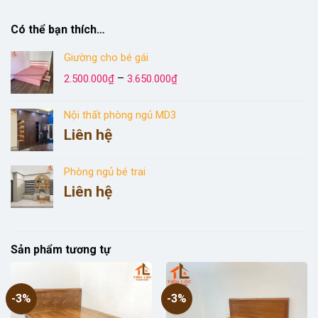
Có thể bạn thích…
Giường cho bé gái
Khoảng
–
2.500.000
₫
3.650.000
₫
giá:
từ
Nội thất phòng ngủ MD3
2.500.000₫
Liên hệ
đến
3.650.000₫
Phòng ngủ bé trai
Liên hệ
Sản phẩm tương tự
-3%
-3%