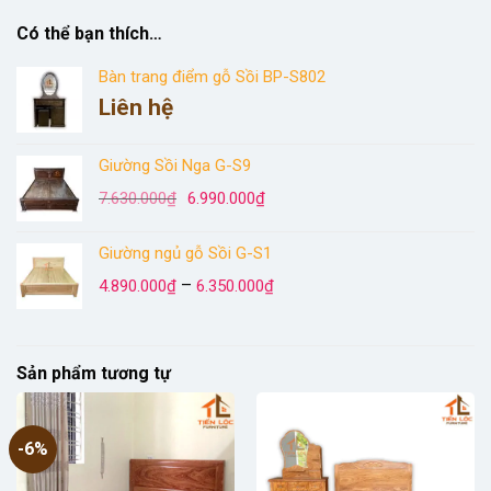
Có thể bạn thích…
Bàn trang điểm gỗ Sồi BP-S802
Liên hệ
Giường Sồi Nga G-S9
Giá
Giá
7.630.000
₫
6.990.000
₫
gốc
hiện
là:
tại
Giường ngủ gỗ Sồi G-S1
7.630.000₫.
là:
Khoảng
6.990.000₫.
–
4.890.000
₫
6.350.000
₫
giá:
từ
4.890.000₫
đến
Sản phẩm tương tự
6.350.000₫
-6%