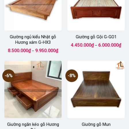
Giường ngủ kiểu Nhật gỗ
Giường gỗ Gội G-GO1
Hương xám G-HX3
Kho
4.450.000
₫
6.000.000
₫
–
giá:
Khoảng
8.500.000
₫
9.950.000
₫
–
từ
giá:
4.45
từ
đến
8.500.000₫
6.00
đến
9.950.000₫
-6%
-8%
Giường ngăn kéo gỗ Hương
Giường gỗ Mun