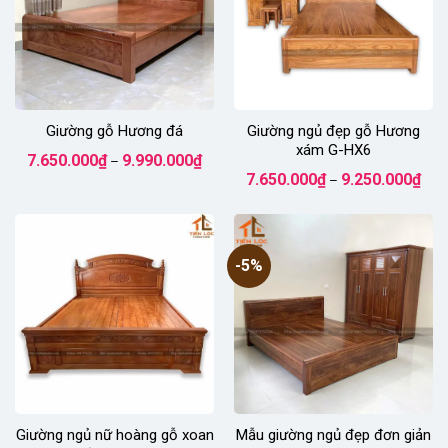
Giường gỗ Hương đá
Giường ngủ đẹp gỗ Hương
xám G-HX6
Khoảng
7.650.000
₫
9.990.000
₫
–
giá:
Kho
7.650.000
₫
9.250.000
₫
từ
–
giá:
7.650.000₫
từ
đến
7.65
9.990.000₫
đến
9.25
-5%
Giường ngủ nữ hoàng gỗ xoan
Mẫu giường ngủ đẹp đơn giản