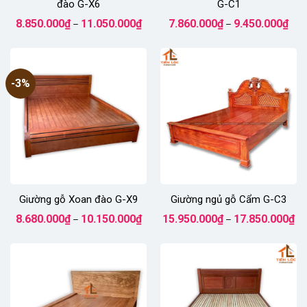
đào G-X6
G-C1
Khoảng
Kho
8.850.000
₫
11.050.000
₫
7.860.000
₫
9.450.000
₫
–
–
giá:
giá:
từ
từ
8.850.000₫
7.86
đến
đến
11.050.000₫
9.45
-3%
Giường gỗ Xoan đào G-X9
Giường ngủ gỗ Cẩm G-C3
Khoảng
Kh
8.680.000
₫
10.150.000
₫
15.950.000
₫
17.850.000
₫
–
–
giá:
giá
từ
từ
8.680.000₫
15
đến
đế
10.150.000₫
17