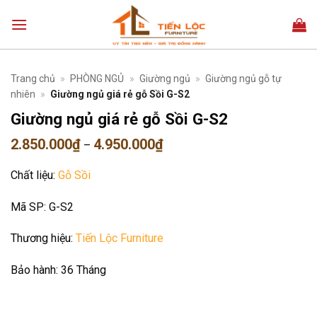
Bỏ
qua
nội
dung
Trang chủ
»
PHÒNG NGỦ
»
Giường ngủ
»
Giường ngủ gỗ tự
nhiên
»
Giường ngủ giá rẻ gỗ Sồi G-S2
Giường ngủ giá rẻ gỗ Sồi G-S2
Khoảng
2.850.000
₫
4.950.000
₫
–
giá:
từ
Chất liệu:
Gỗ Sồi
2.850.000₫
đến
4.950.000₫
Mã SP:
G-S2
Thương hiệu:
Tiến Lộc Furniture
Bảo hành:
36 Tháng