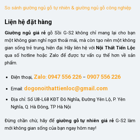
So sánh giường ngủ gỗ tự nhiên & giường ngủ gỗ công nghiệp
Liện hệ đặt hàng
Giường ngủ giá rẻ
gỗ Sồi G-S2 không chỉ mang lại cho bạn
một không gian nghỉ ngơi thoải mái, mà còn tạo nên một không
gian sống trẻ trung, hiện đại. Hãy liên hệ với
Nội Thất Tiến Lộc
qua số hotline hoặc Zalo để được tư vấn cụ thể hơn về sản
phẩm.
Zalo
0947 556 226
0907 556 226
Điện thoại,
:
–
dogonoithattienloc@gmail.com
Email:
Địa chỉ: Số U8-L68 KĐT Đô Nghĩa, Đường Yên Lộ, P. Yên
Nghĩa, Q. Hà Đông, TP Hà Nội
Đừng chần chừ, hãy để
giường gỗ tự nhiên giá rẻ
G-S2 làm
mới không gian sống của bạn ngay hôm nay!