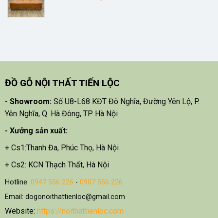
ĐỒ GỖ NỘI THẤT TIẾN LỘC
- Showroom:
Số U8-L68 KĐT Đô Nghĩa, Đường Yên Lộ, P.
Yên Nghĩa, Q. Hà Đông, TP Hà Nội
- X
ưởng sản xuất:
+ Cs1:Thanh Đa, Phúc Thọ, Hà Nội
+ Cs2: KCN Thạch Thất, Hà Nội
Hotline:
0947 556 226
-
0907 556 226
Email: dogonoithattienloc@gmail.com
Website:
https://noithattienloc.com