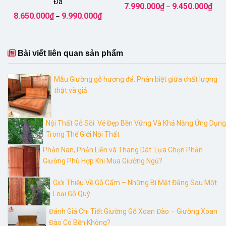
Đá
Kho
7.990.000
₫
9.450.000
₫
–
giá:
Khoảng
8.650.000
₫
9.990.000
₫
–
từ
giá:
7.99
từ
đến
8.650.000₫
9.45
đến
9.990.000₫
Bài viết liên quan sản phẩm
Mẫu Giường gỗ hương đá: Phân biệt giữa chất lượng
thật và giả
Nội Thất Gỗ Sồi: Vẻ Đẹp Bền Vững Và Khả Năng Ứng Dụng
Trong Thế Giới Nội Thất
Phản Nan, Phản Liền và Thang Dát: Lựa Chọn Phản
Giường Phù Hợp Khi Mua Giường Ngủ?
Giới Thiệu Về Gỗ Cẩm – Những Bí Mật Đằng Sau Một
Loại Gỗ Quý
Đánh Giá Chi Tiết Giường Gỗ Xoan Đào – Giường Xoan
Đào Có Bền Không?