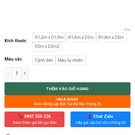
XÓA
R1,2m x D1,9m
R1,6m x D2m
R1,8m x D2m
Kích thước
R2m x D2m2
Màu sắc
Cánh dán
Màu tự nhiên
Giường ngủ giá rẻ gỗ Sồi G-S2 số lượng
THÊM VÀO GIỎ HÀNG
MUA NGAY
Giao Hàng Lắp Đặt Tại Hà Nội Trong 2h
0947 556 226
Chat Zalo
Giảm thêm giá khi gọi điện
Hãy gửi câu hỏi cho chúng tôi