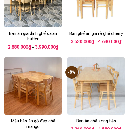
Bàn ăn gia đình ghế cabin
Bàn ghế ăn giá rẻ ghế cherry
butter
Kho
3.530.000
₫
4.630.000
₫
–
giá:
Khoảng
2.880.000
₫
3.990.000
₫
–
từ
giá:
3.53
từ
đến
2.880.000₫
4.63
đến
3.990.000₫
-8%
Mẫu bàn ăn gỗ đẹp ghế
Bàn ăn ghế song tiện
mango
Kho