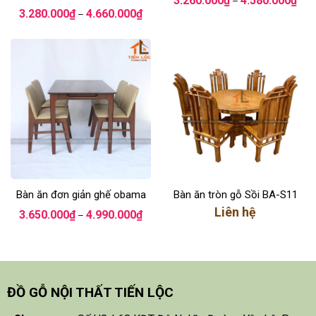
3.260.000
₫
4.580.000
₫
–
giá:
Khoảng
3.280.000
₫
4.660.000
₫
–
từ
giá:
3.26
từ
đến
3.280.000₫
4.58
đến
4.660.000₫
Bàn ăn đơn giản ghế obama
Bàn ăn tròn gỗ Sồi BA-S11
Khoảng
Liên hệ
3.650.000
₫
4.990.000
₫
–
giá:
từ
3.650.000₫
đến
4.990.000₫
ĐỒ GỖ NỘI THẤT TIẾN LỘC