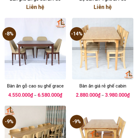
Liên hệ
Liên hệ
-8%
-14%
Bàn ăn gỗ cao su ghế grace
Bàn ăn giá rẻ ghế cabin
Khoảng
Kho
4.550.000
₫
6.580.000
₫
2.880.000
₫
3.980.000
₫
–
–
giá:
giá:
từ
từ
4.550.000₫
2.88
đến
đến
6.580.000₫
3.98
-9%
-9%