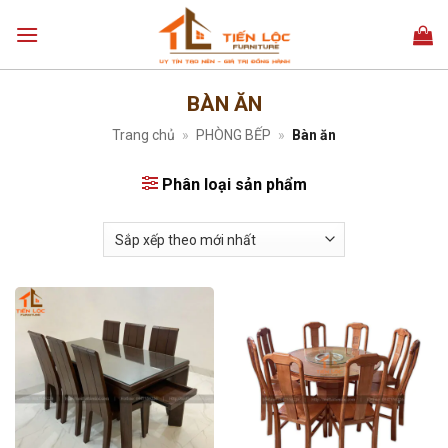
Bỏ
qua
nội
dung
BÀN ĂN
Trang chủ
»
PHÒNG BẾP
»
Bàn ăn
Phân loại sản phẩm