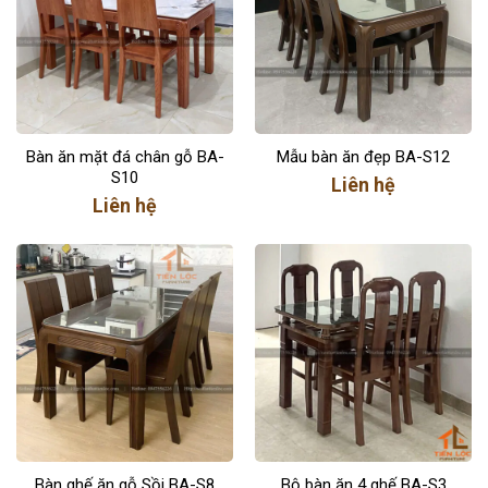
Bàn ăn mặt đá chân gỗ BA-
Mẫu bàn ăn đẹp BA-S12
S10
Liên hệ
Liên hệ
Bàn ghế ăn gỗ Sồi BA-S8
Bộ bàn ăn 4 ghế BA-S3