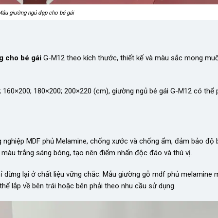
ẫu giường ngủ đẹp cho bé gái
g cho bé gái
G-M12 theo kích thước, thiết kế và màu sắc mong mu
90; 160×200; 180×200; 200×220 (cm), giường ngủ bé gái G-M12 có thể 
g nghiệp MDF phủ Melamine, chống xước và chống ẩm, đảm bảo độ 
màu trắng sáng bóng, tạo nên điểm nhấn độc đáo và thú vị.
ỉ dừng lại ở chất liệu vững chắc. Mẫu giường gỗ mdf phủ melamine
thể lắp về bên trái hoặc bên phải theo nhu cầu sử dụng.