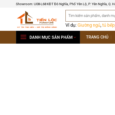
Bỏ
Showroom: U08-L68 KĐT Đô Nghĩa, Phố Yên Lộ, P. Yên Nghĩa, Q. H
qua
Tìm
nội
kiếm:
dung
Ví dụ:
Giường ngủ
,
tủ bếp
TRANG CHỦ
DANH MỤC SẢN PHẨM