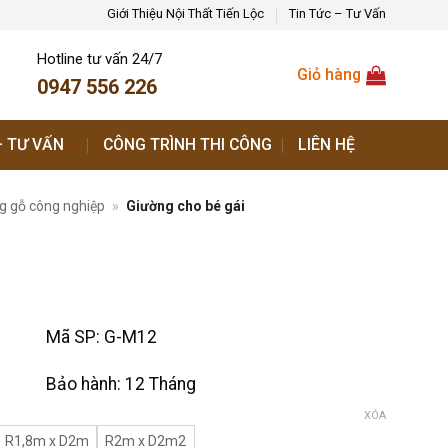
Giới Thiệu Nội Thất Tiến Lộc
Tin Tức – Tư Vấn
Hotline tư vấn 24/7
Giỏ hàng
0947 556 226
– TƯ VẤN
CÔNG TRÌNH THI CÔNG
LIÊN HỆ
g gỗ công nghiệp
»
Giường cho bé gái
Mã SP:
G-M12
Bảo hành:
12 Tháng
XÓA
R1,8m x D2m
R2m x D2m2