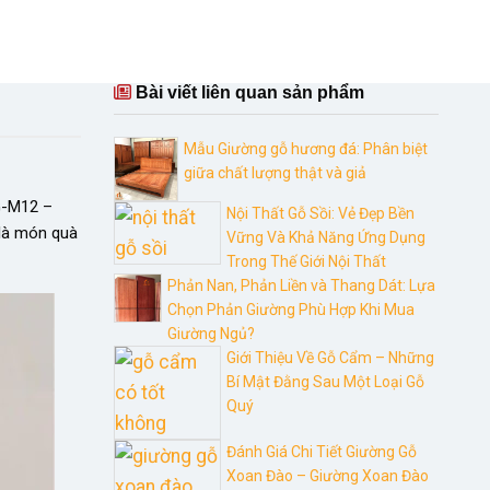
Bài viết liên quan sản phẩm
Mẫu Giường gỗ hương đá: Phân biệt
giữa chất lượng thật và giả
G-M12 –
Nội Thất Gỗ Sồi: Vẻ Đẹp Bền
 là món quà
Vững Và Khả Năng Ứng Dụng
Trong Thế Giới Nội Thất
Phản Nan, Phản Liền và Thang Dát: Lựa
Chọn Phản Giường Phù Hợp Khi Mua
Giường Ngủ?
Giới Thiệu Về Gỗ Cẩm – Những
Bí Mật Đằng Sau Một Loại Gỗ
Quý
Đánh Giá Chi Tiết Giường Gỗ
Xoan Đào – Giường Xoan Đào