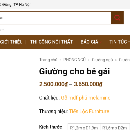
à Đông, TP Hà Nội
,...
GIỚI THIỆU
THI CÔNG NỘI THẤT
BÁO GIÁ
TIN TỨC 
Trang chủ
»
PHÒNG NGỦ
»
Giường ngủ
»
Giườn
Giường cho bé gái
Khoảng
2.500.000
₫
3.650.000
₫
–
giá:
từ
Chất liệu:
Gỗ mdf phủ melamine
2.500.000₫
đến
3.650.000₫
Thương hiệu:
Tiến Lộc Furniture
Kích thước
R1,2m x D1,9m
R1,6m x D2m