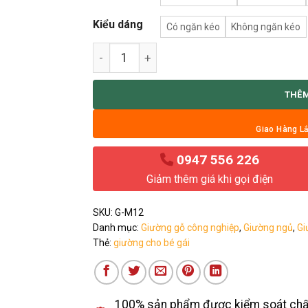
Kiểu dáng
Có ngăn kéo
Không ngăn kéo
Giường cho bé gái số lượng
THÊM
Giao Hàng Lắ
0947 556 226
Giảm thêm giá khi gọi điện
SKU:
G-M12
Danh mục:
Giường gỗ công nghiệp
,
Giường ngủ
,
Gi
Thẻ:
giường cho bé gái
100% sản phẩm được kiểm soát chấ