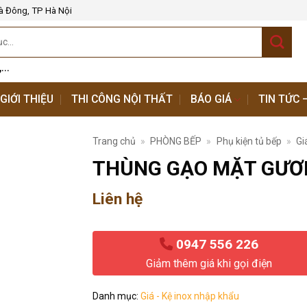
à Đông, TP Hà Nội
,...
GIỚI THIỆU
THI CÔNG NỘI THẤT
BÁO GIÁ
TIN TỨC 
Trang chủ
»
PHÒNG BẾP
»
Phụ kiện tủ bếp
»
Gi
THÙNG GẠO MẶT GƯƠ
Liên hệ
0947 556 226
Giảm thêm giá khi gọi điện
Danh mục:
Giá - Kệ inox nhập khẩu