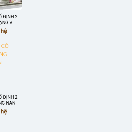
Ố ĐỊNH 2
ẠNG V
 hệ
Ố ĐỊNH 2
NG NAN
 hệ