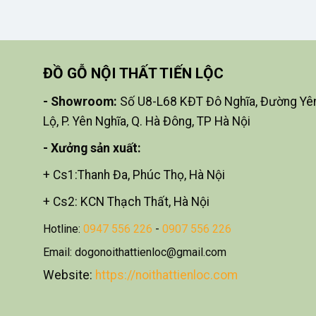
ĐỒ GỖ NỘI THẤT TIẾN LỘC
- Showroom:
Số U8-L68 KĐT Đô Nghĩa, Đường Yê
Lộ, P. Yên Nghĩa, Q. Hà Đông, TP Hà Nội
- X
ưởng sản xuất:
+ Cs1:Thanh Đa, Phúc Thọ, Hà Nội
+ Cs2: KCN Thạch Thất, Hà Nội
Hotline:
0947 556 226
-
0907 556 226
Email: dogonoithattienloc@gmail.com
Website:
https://noithattienloc.com