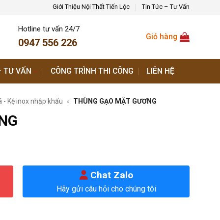
Giới Thiệu Nội Thất Tiến Lộc
Tin Tức – Tư Vấn
Hotline tư vấn 24/7
Giỏ hàng
0947 556 226
– TƯ VẤN
CÔNG TRÌNH THI CÔNG
LIÊN HỆ
á - Kệ inox nhập khẩu
»
THÙNG GẠO MẶT GƯƠNG
NG
Chat Zalo
Hãy gửi câu hỏi cho chúng tôi