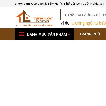
Bỏ
Showroom: U08-L68 KĐT Đô Nghĩa, Phố Yên Lộ, P. Yên Nghĩa, Q. H
qua
Tìm
nội
kiếm:
dung
Ví dụ:
Giường ngủ
,
tủ bếp
TRANG CHỦ
DANH MỤC SẢN PHẨM