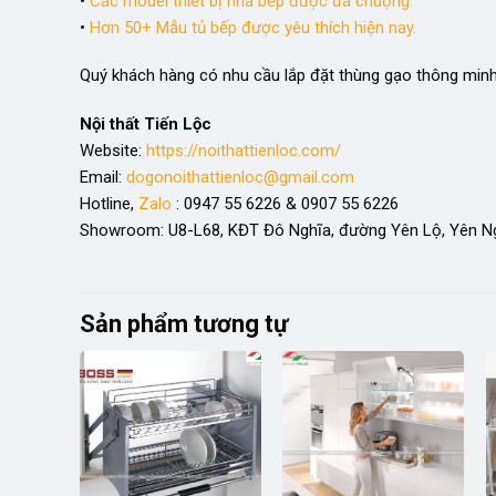
•
Các model thiết bị nhà bếp được ưa chuộng.
•
Hơn 50+ Mẫu tủ bếp được yêu thích hiện nay.
Quý khách hàng có nhu cầu lắp đặt thùng gạo thông mi
Nội thất Tiến Lộc
Website:
https://noithattienloc.com/
Email:
dogonoithattienloc@gmail.com
Hotline,
Zalo
: 0947 55 6226 & 0907 55 6226
Showroom: U8-L68, KĐT Đô Nghĩa, đường Yên Lộ, Yên Ng
Sản phẩm tương tự