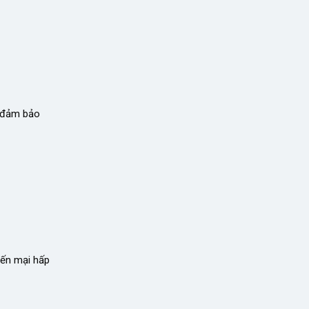
n đảm bảo
yến mại hấp