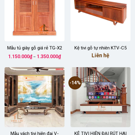
Mẫu tủ giày gỗ giá rẻ TG-X2
Kệ tivi gỗ tự nhiên KTV-C5
Khoảng
Liên hệ
1.150.000
₫
1.350.000
₫
–
giá:
từ
1.150.000₫
đến
1.350.000₫
-14%
Mẫu vách tivi hiện đại V-
KỆ TIVI HIỆN ĐẠI RÚT HAI