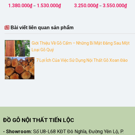
Khoảng
Kho
1.380.000
₫
1.530.000
₫
3.250.000
₫
3.550.000
₫
–
–
giá:
giá:
từ
từ
1.380.000₫
3.25
đến
đến
1.530.000₫
3.55
Bài viết liên quan sản phẩm
Giới Thiệu Về Gỗ Cẩm – Những Bí Mật Đằng Sau Một
Loại Gỗ Quý
7 Lợi Ích Của Việc Sử Dụng Nội Thất Gỗ Xoan Đào
ĐỒ GỖ NỘI THẤT TIẾN LỘC
- Showroom:
Số U8-L68 KĐT Đô Nghĩa, Đường Yên Lộ, P.