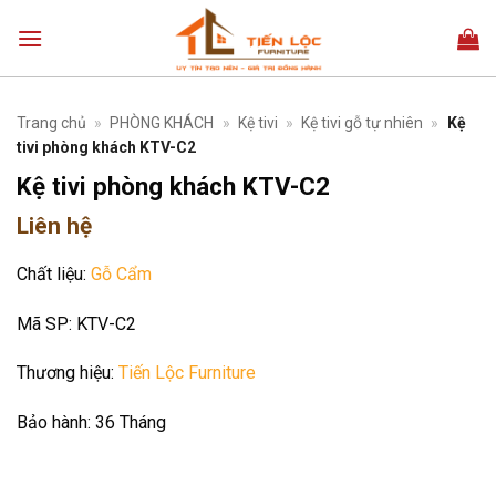
Bỏ
qua
nội
dung
Trang chủ
»
PHÒNG KHÁCH
»
Kệ tivi
»
Kệ tivi gỗ tự nhiên
»
Kệ
tivi phòng khách KTV-C2
Kệ tivi phòng khách KTV-C2
Liên hệ
Chất liệu:
Gỗ Cẩm
Mã SP:
KTV-C2
Thương hiệu:
Tiến Lộc Furniture
Bảo hành:
36 Tháng