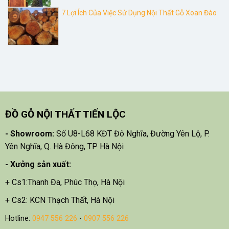
7 Lợi Ích Của Việc Sử Dụng Nội Thất Gỗ Xoan Đào
ĐỒ GỖ NỘI THẤT TIẾN LỘC
- Showroom:
Số U8-L68 KĐT Đô Nghĩa, Đường Yên Lộ, P.
Yên Nghĩa, Q. Hà Đông, TP Hà Nội
- X
ưởng sản xuất:
+ Cs1:Thanh Đa, Phúc Thọ, Hà Nội
+ Cs2: KCN Thạch Thất, Hà Nội
Hotline:
0947 556 226
-
0907 556 226