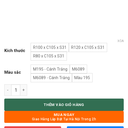
XÓA
R100 x C105 x S31
R120 x C105 x S31
Kích thước
R80 x C105 x S31
M195 - Cánh Trắng
M6089
Màu sắc
M6089 - Cánh Trắng
Màu 195
Tủ giày gỗ mdf TG-M1 số lượng
THÊM VÀO GIỎ HÀNG
MUA NGAY
Giao Hàng Lắp Đặt Tại Hà Nội Trong 2h