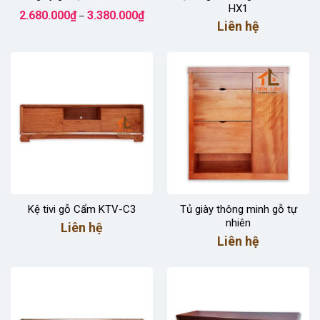
HX1
Khoảng
2.680.000
₫
3.380.000
₫
–
giá:
Liên hệ
từ
2.680.000₫
đến
3.380.000₫
Kệ tivi gỗ Cẩm KTV-C3
Tủ giày thông minh gỗ tự
nhiên
Liên hệ
Liên hệ