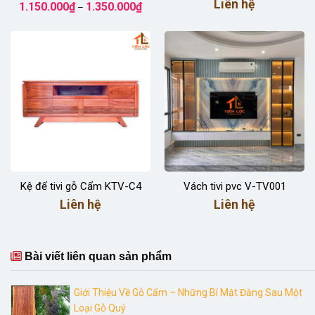
Khoảng
Liên hệ
1.150.000
₫
1.350.000
₫
–
giá:
từ
1.150.000₫
đến
1.350.000₫
Kệ để tivi gỗ Cẩm KTV-C4
Vách tivi pvc V-TV001
Liên hệ
Liên hệ
Bài viết liên quan sản phẩm
Giới Thiệu Về Gỗ Cẩm – Những Bí Mật Đằng Sau Một
Loại Gỗ Quý