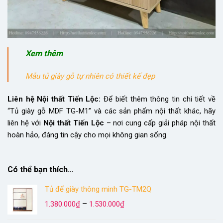
Xem thêm
Mẫu tủ giày gỗ tự nhiên có thiết kế đẹp
Liên hệ Nội thất Tiến Lộc:
Để biết thêm thông tin chi tiết về
“Tủ giày gỗ MDF TG-M1” và các sản phẩm nội thất khác, hãy
liên hệ với
Nội thất Tiến Lộc
– nơi cung cấp giải pháp nội thất
hoàn hảo, đáng tin cậy cho mọi không gian sống.
Có thể bạn thích…
Tủ để giày thông minh TG-TM2Q
Khoảng
–
1.380.000
₫
1.530.000
₫
giá:
từ