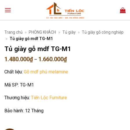
Bỏ
qua
nội
dung
Trang chủ
»
PHÒNG KHÁCH
»
Tủ giày
»
Tủ giày gỗ công nghiệp
»
Tủ giày gỗ mdf TG-M1
Tủ giày gỗ mdf TG-M1
Khoảng
1.480.000
₫
1.660.000
₫
–
giá:
từ
Chất liệu:
Gỗ mdf phủ melamine
1.480.000₫
đến
1.660.000₫
Mã SP:
TG-M1
Thương hiệu:
Tiến Lộc Furniture
Bảo hành:
12 Tháng