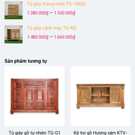
Tủ giày thông minh TG-TM3Q
1.380.000₫
Khoảng
đến
–
1.380.000
₫
1.530.000
₫
giá:
1.530.000₫
từ
Tủ giày cánh mây TG-M2
1.380.000₫
Khoảng
đến
–
1.480.000
₫
1.660.000
₫
giá:
1.530.000₫
từ
1.480.000₫
đến
Sản phẩm tương tự
1.660.000₫
Tủ giày gỗ tự nhiên TG-G1
Kệ tivi gỗ Hương xám KTV-