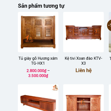
Sản phẩm tương tự
-
Tủ giày gỗ Hương xám
Kệ tivi Xoan đào KTV-
TG-HX1
X3
Liên hệ
2.800.000
₫
–
Khoảng
3.500.000
₫
giá:
từ
2.800.000₫
đến
3.500.000₫