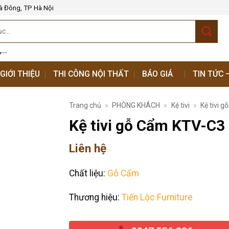
à Đông, TP Hà Nội
,...
GIỚI THIỆU
THI CÔNG NỘI THẤT
BÁO GIÁ
TIN TỨC 
Trang chủ
»
PHÒNG KHÁCH
»
Kệ tivi
»
Kệ tivi g
Kệ tivi gỗ Cẩm KTV-C3
Liên hệ
Chất liệu:
Gỗ Cẩm
Thương hiệu:
Tiến Lộc Furniture