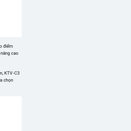
ạo điểm
 nâng cao
cm, KTV-C3
ựa chọn