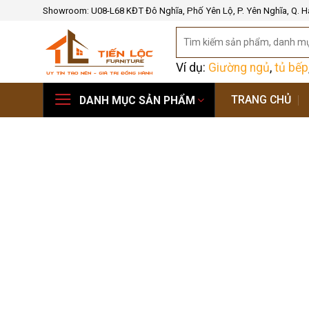
Bỏ
Showroom: U08-L68 KĐT Đô Nghĩa, Phố Yên Lộ, P. Yên Nghĩa, Q. H
qua
Tìm
nội
kiếm:
dung
Ví dụ:
Giường ngủ
,
tủ bếp
TRANG CHỦ
DANH MỤC SẢN PHẨM