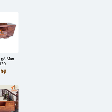
ỏ gỗ Mun
120
 hệ