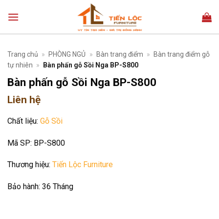
Bỏ
qua
nội
dung
Trang chủ
»
PHÒNG NGỦ
»
Bàn trang điểm
»
Bàn trang điểm gỗ
tự nhiên
»
Bàn phấn gỗ Sồi Nga BP-S800
Bàn phấn gỗ Sồi Nga BP-S800
Liên hệ
Chất liệu:
Gỗ Sồi
Mã SP:
BP-S800
Thương hiệu:
Tiến Lộc Furniture
Bảo hành:
36 Tháng