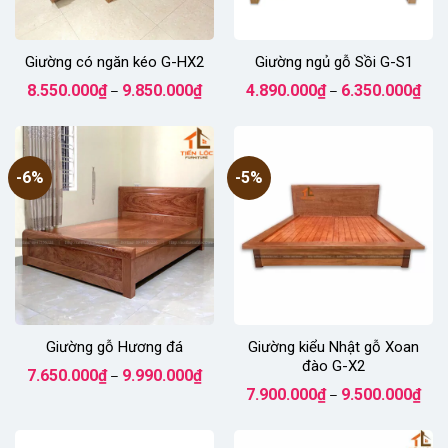
Giường có ngăn kéo G-HX2
Giường ngủ gỗ Sồi G-S1
Khoảng
Kho
8.550.000
₫
9.850.000
₫
4.890.000
₫
6.350.000
₫
–
–
giá:
giá:
từ
từ
8.550.000₫
4.89
đến
đến
9.850.000₫
6.35
-6%
-5%
Giường gỗ Hương đá
Giường kiểu Nhật gỗ Xoan
đào G-X2
Khoảng
7.650.000
₫
9.990.000
₫
–
giá:
Kho
7.900.000
₫
9.500.000
₫
từ
–
giá:
7.650.000₫
từ
đến
7.90
9.990.000₫
đến