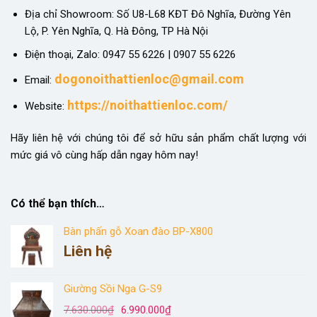
Địa chỉ Showroom: Số U8-L68 KĐT Đô Nghĩa, Đường Yên
Lộ, P. Yên Nghĩa, Q. Hà Đông, TP Hà Nội
Điện thoại, Zalo: 0947 55 6226 | 0907 55 6226
dogonoithattienloc@gmail.com
Email:
https://noithattienloc.com/
Website:
Hãy liên hệ với chúng tôi để sở hữu sản phẩm chất lượng với
mức giá vô cùng hấp dẫn ngay hôm nay!
Có thể bạn thích…
Bàn phấn gỗ Xoan đào BP-X800
Liên hệ
Giường Sồi Nga G-S9
Giá
Giá
7.630.000
₫
6.990.000
₫