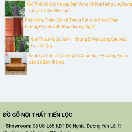
Nội Thất Gỗ Sồi: Vẻ Đẹp Bền Vững Và Khả Năng Ứng Dụng
Trong Thế Giới Nội Thất
Phản Nan, Phản Liền và Thang Dát: Lựa Chọn Phản
Giường Phù Hợp Khi Mua Giường Ngủ?
Giới Thiệu Về Gỗ Cẩm – Những Bí Mật Đằng Sau Một
Loại Gỗ Quý
Đánh Giá Chi Tiết Giường Gỗ Xoan Đào – Giường Xoan
Đào Có Bền Không?
ĐỒ GỖ NỘI THẤT TIẾN LỘC
- Showroom:
Số U8-L68 KĐT Đô Nghĩa, Đường Yên Lộ, P.