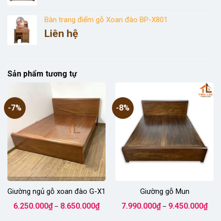
gốc
hiện
là:
tại
Bàn trang điểm gỗ Xoan đào BP-X801
7.630.000₫.
là:
Liên hệ
6.990.000₫.
Sản phẩm tương tự
-7%
-8%
Giường ngủ gỗ xoan đào G-X1
Giường gỗ Mun
Khoảng
Kho
6.250.000
₫
8.650.000
₫
7.990.000
₫
9.450.000
₫
–
–
giá:
giá:
từ
từ