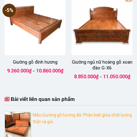
9.50
-5%
Giường gỗ đinh hương
Giường ngủ nữ hoàng gỗ xoan
đào G-X6
Khoảng
9.360.000
₫
10.860.000
₫
–
giá:
Kho
8.850.000
₫
11.050.000
₫
từ
–
giá:
9.360.000₫
từ
đến
8.8
10.860.000₫
đến
11.
Bài viết liên quan sản phẩm
Mẫu Giường gỗ hương đá: Phân biệt giữa chất lượng
thật và giả