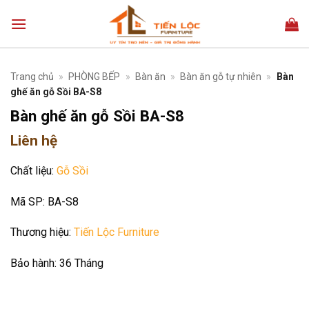
Bỏ
qua
nội
dung
Trang chủ
»
PHÒNG BẾP
»
Bàn ăn
»
Bàn ăn gỗ tự nhiên
»
Bàn
ghế ăn gỗ Sồi BA-S8
Bàn ghế ăn gỗ Sồi BA-S8
Liên hệ
Chất liệu:
Gỗ Sồi
Mã SP:
BA-S8
Thương hiệu:
Tiến Lộc Furniture
Bảo hành:
36 Tháng