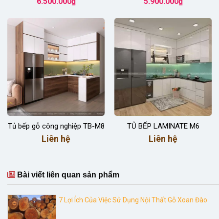
6.500.000
₫
5.900.000
₫
Tủ bếp gỗ công nghiệp TB-M8
TỦ BẾP LAMINATE M6
Liên hệ
Liên hệ
Bài viết liên quan sản phẩm
7 Lợi Ích Của Việc Sử Dụng Nội Thất Gỗ Xoan Đào