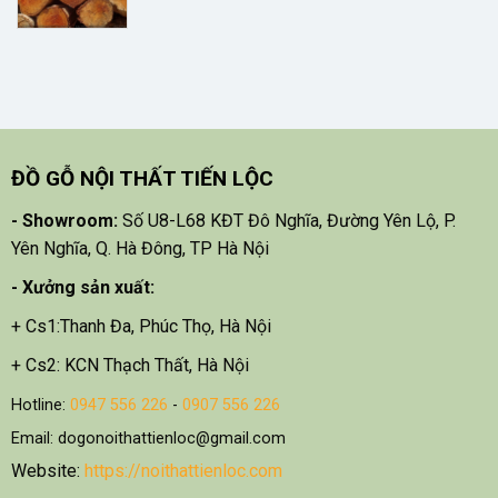
ĐỒ GỖ NỘI THẤT TIẾN LỘC
- Showroom:
Số U8-L68 KĐT Đô Nghĩa, Đường Yên Lộ, P.
Yên Nghĩa, Q. Hà Đông, TP Hà Nội
- X
ưởng sản xuất:
+ Cs1:Thanh Đa, Phúc Thọ, Hà Nội
+ Cs2: KCN Thạch Thất, Hà Nội
Hotline:
0947 556 226
-
0907 556 226
Email: dogonoithattienloc@gmail.com
Website:
https://noithattienloc.com