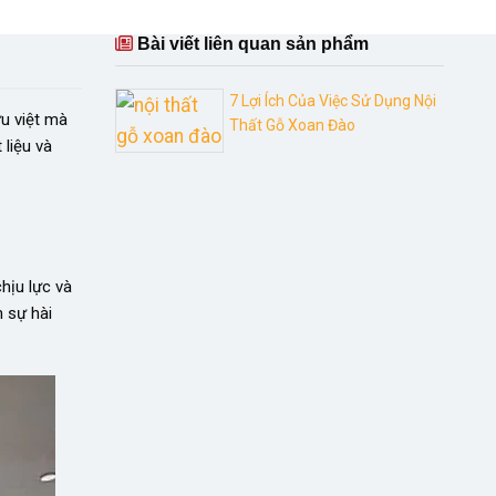
Bài viết liên quan sản phẩm
7 Lợi Ích Của Việc Sử Dụng Nội
ưu việt mà
Thất Gỗ Xoan Đào
 liệu và
hịu lực và
n sự hài