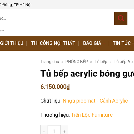
à Đông, TP Hà Nội
,...
GIỚI THIỆU
THI CÔNG NỘI THẤT
BÁO GIÁ
TIN TỨC 
Trang chủ
»
PHÒNG BẾP
»
Tủ bếp
»
Tủ bếp Acr
Tủ bếp acrylic bóng g
6.150.000
₫
Chất liệu:
Nhựa picomat - Cánh Acrylic
Thương hiệu:
Tiến Lộc Furniture
Tủ bếp acrylic bóng gương số lượng