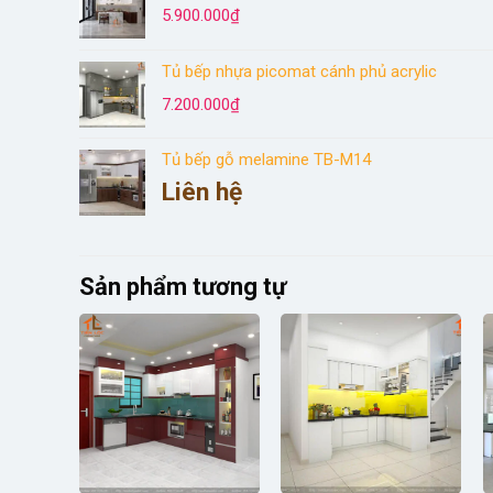
5.900.000
₫
Tủ bếp nhựa picomat cánh phủ acrylic
7.200.000
₫
Tủ bếp gỗ melamine TB-M14
Liên hệ
Sản phẩm tương tự