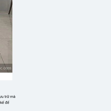
lưu trữ mà
 kế để