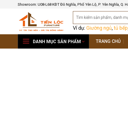
Bỏ
Showroom: U08-L68 KĐT Đô Nghĩa, Phố Yên Lộ, P. Yên Nghĩa, Q. H
qua
Tìm
nội
kiếm:
dung
Ví dụ:
Giường ngủ
,
tủ bếp
TRANG CHỦ
DANH MỤC SẢN PHẨM