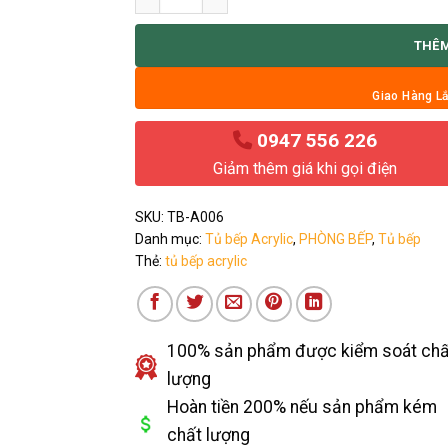
THÊM
Giao Hàng Lắ
0947 556 226
Giảm thêm giá khi gọi điện
SKU:
TB-A006
Danh mục:
Tủ bếp Acrylic
,
PHÒNG BẾP
,
Tủ bếp
Thẻ:
tủ bếp acrylic
100% sản phẩm được kiểm soát chấ
lượng
Hoàn tiền 200% nếu sản phẩm kém
chất lượng