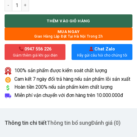
Bàn ăn gỗ cao su ghế grace số lượng
THÊM VÀO GIỎ HÀNG
MUA NGAY
Giao Hàng Lắp Đặt Tại Hà Nội Trong 2h
0947 556 226
Chat Zalo
Giảm thêm giá khi gọi điện
Hãy gửi câu hỏi cho chúng tôi
100% sản phẩm được kiểm soát chất lượng
Cam kết 7 ngày đổi trả hàng nếu sản phẩm lỗi sản xuất
Hoàn tiền 200% nếu sản phẩm kém chất lượng
Miễn phí vận chuyển với đơn hàng trên
10.000.000đ
Thông tin chi tiết
Thông tin bổ sung
Đánh giá (0)