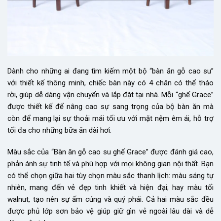
Dành cho những ai đang tìm kiếm một bộ “bàn ăn gỗ cao su”
với thiết kế thông minh, chiếc bàn này có 4 chân có thể tháo
rời, giúp dễ dàng vận chuyển và lắp đặt tại nhà. Mỗi “ghế Grace”
được thiết kế để nâng cao sự sang trọng của bộ bàn ăn mà
còn để mang lại sự thoải mái tối ưu với mặt nệm êm ái, hỗ trợ
tối đa cho những bữa ăn dài hơi.
Màu sắc của “Bàn ăn gỗ cao su ghế Grace” được đánh giá cao,
phản ánh sự tinh tế và phù hợp với mọi không gian nội thất. Bạn
có thể chọn giữa hai tùy chọn màu sắc thanh lịch: màu sáng tự
nhiên, mang đến vẻ đẹp tinh khiết và hiện đại; hay màu tối
walnut, tạo nên sự ấm cúng và quý phái. Cả hai màu sắc đều
được phủ lớp sơn bảo vệ giúp giữ gìn vẻ ngoài lâu dài và dễ