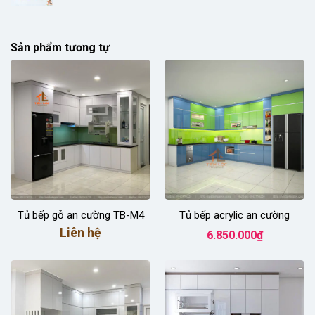
giá:
từ
2.880.000₫
đến
Sản phẩm tương tự
3.980.000₫
Tủ bếp gỗ an cường TB-M4
Tủ bếp acrylic an cường
Liên hệ
6.850.000
₫