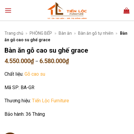
Bỏ
qua
nội
dung
Trang chủ
»
PHÒNG BẾP
»
Bàn ăn
»
Bàn ăn gỗ tự nhiên
»
Bàn
ăn gỗ cao su ghế grace
Bàn ăn gỗ cao su ghế grace
Khoảng
4.550.000
₫
6.580.000
₫
–
giá:
từ
Chất liệu:
Gỗ cao su
4.550.000₫
đến
6.580.000₫
Mã SP:
BA-GR
Thương hiệu:
Tiến Lộc Furniture
Bảo hành:
36 Tháng