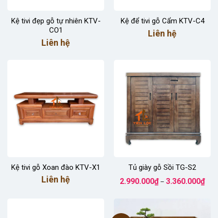
Kệ tivi đẹp gỗ tự nhiên KTV-
Kệ để tivi gỗ Cẩm KTV-C4
CO1
Liên hệ
Liên hệ
Kệ tivi gỗ Xoan đào KTV-X1
Tủ giày gỗ Sồi TG-S2
Kho
Liên hệ
2.990.000
₫
3.360.000
₫
–
giá:
từ
2.99
đến
3.36