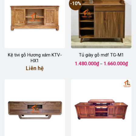
-10%
Kệ tivi gỗ Hương xám KTV-
Tủ giày gỗ mdf TG-M1
HX1
Kho
1.480.000
₫
1.660.000
₫
–
giá:
Liên hệ
từ
1.48
đến
1.66