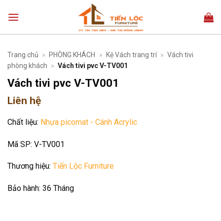
Bỏ
qua
nội
dung
Trang chủ
»
PHÒNG KHÁCH
»
Kệ Vách trang trí
»
Vách tivi
phòng khách
»
Vách tivi pvc V-TV001
Vách tivi pvc V-TV001
Liên hệ
Chất liệu:
Nhựa picomat - Cánh Acrylic
Mã SP:
V-TV001
Thương hiệu:
Tiến Lộc Furniture
Bảo hành:
36 Tháng