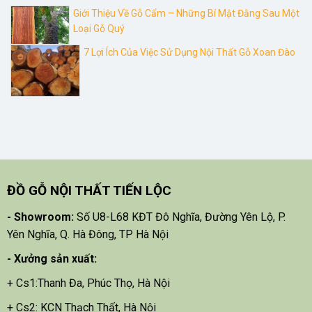
Giới Thiệu Về Gỗ Cẩm – Những Bí Mật Đằng Sau Một
Loại Gỗ Quý
7 Lợi Ích Của Việc Sử Dụng Nội Thất Gỗ Xoan Đào
ĐỒ GỖ NỘI THẤT TIẾN LỘC
- Showroom:
Số U8-L68 KĐT Đô Nghĩa, Đường Yên Lộ, P.
Yên Nghĩa, Q. Hà Đông, TP Hà Nội
- X
ưởng sản xuất:
+ Cs1:Thanh Đa, Phúc Thọ, Hà Nội
+ Cs2: KCN Thạch Thất, Hà Nội