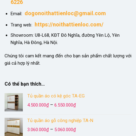
6226
dogonoithattienloc@gmail.com
Email:
https://noithattienloc.com/
Trang web:
Showroom: U8-L68, KĐT Đô Nghĩa, đường Yên Lộ, Yên
Nghĩa, Hà Đông, Hà Nội.
Chúng tôi cam kết mang đến cho bạn sản phẩm chất lượng với
giá cả hợp lý nhất.
Có thể bạn thích…
Tủ quần áo có kệ góc TA-EG
Khoảng
–
4.500.000
₫
6.550.000
₫
giá:
từ
Tủ quần áo gỗ công nghiệp TA-N
4.500.000₫
Khoảng
đến
–
3.060.000
₫
5.060.000
₫
giá:
6.550.000₫