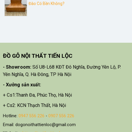
Đào Có Bền Không?
ĐỒ GỖ NỘI THẤT TIẾN LỘC
- Showroom:
Số U8-L68 KĐT Đô Nghĩa, Đường Yên Lộ, P.
Yên Nghĩa, Q. Hà Đông, TP Hà Nội
- X
ưởng sản xuất:
+ Cs1:Thanh Đa, Phúc Thọ, Hà Nội
+ Cs2: KCN Thạch Thất, Hà Nội
Hotline:
0947 556 226
-
0907 556 226
Email: dogonoithattienloc@gmail.com