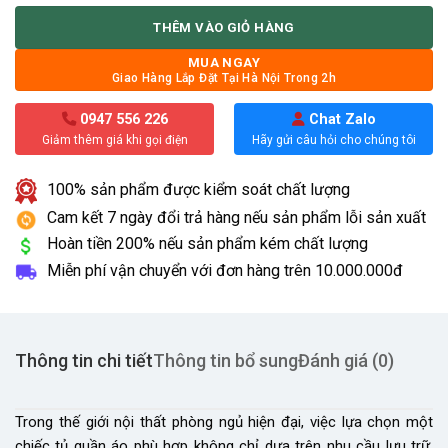
THÊM VÀO GIỎ HÀNG
MUA NGAY
Giao Hàng Lắp Đặt Tại Hà Nội Trong 2h
0947 556 226
Chat Zalo
Giảm thêm giá khi gọi điện
Hãy gửi câu hỏi cho chúng tôi
100% sản phẩm được kiểm soát chất lượng
Cam kết 7 ngày đổi trả hàng nếu sản phẩm lỗi sản xuất
Hoàn tiền 200% nếu sản phẩm kém chất lượng
Miễn phí vận chuyển với đơn hàng trên
10.000.000đ
Thông tin chi tiết
Thông tin bổ sung
Đánh giá (0)
Trong thế giới nội thất phòng ngủ hiện đại, việc lựa chọn một
chiếc tủ quần áo phù hợp không chỉ dựa trên nhu cầu lưu trữ,