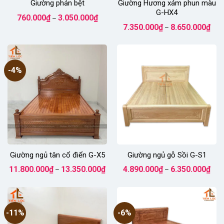
Giường phản bệt
Giường Hương xám phun màu
G-HX4
Khoảng
760.000
₫
3.050.000
₫
–
giá:
Kho
7.350.000
₫
8.650.000
₫
từ
–
giá:
760.000₫
từ
đến
7.35
3.050.000₫
đến
8.65
-4%
Giường ngủ tân cổ điển G-X5
Giường ngủ gỗ Sồi G-S1
Khoảng
Kho
11.800.000
₫
13.350.000
₫
4.890.000
₫
6.350.000
₫
–
–
giá:
giá:
từ
từ
11.800.000₫
4.89
đến
đến
13.350.000₫
6.35
-11%
-6%