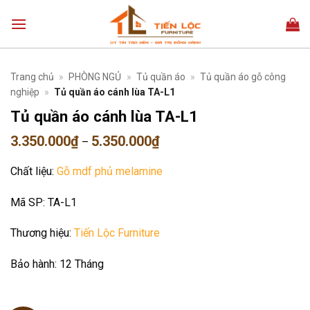
Bỏ
qua
nội
dung
Trang chủ
»
PHÒNG NGỦ
»
Tủ quần áo
»
Tủ quần áo gỗ công
nghiệp
»
Tủ quần áo cánh lùa TA-L1
Tủ quần áo cánh lùa TA-L1
Khoảng
3.350.000
₫
5.350.000
₫
–
giá:
từ
Chất liệu:
Gỗ mdf phủ melamine
3.350.000₫
đến
5.350.000₫
Mã SP:
TA-L1
Thương hiệu:
Tiến Lộc Furniture
Bảo hành:
12 Tháng