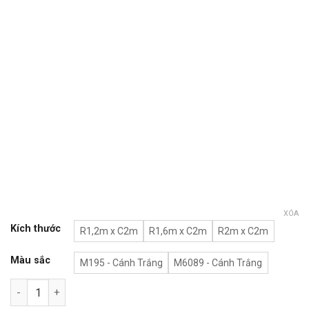
XÓA
Kích thước
R1,2m x C2m
R1,6m x C2m
R2m x C2m
Màu sắc
M195 - Cánh Trắng
M6089 - Cánh Trắng
Tủ quần áo cánh lùa TA-L1 số lượng