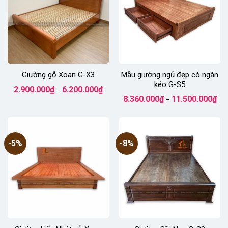
Giường gỗ Xoan G-X3
Mẫu giường ngủ đẹp có ngăn
kéo G-S5
Khoảng
2.900.000
₫
6.200.000
₫
–
giá:
Kho
8.360.000
₫
11.500.000
₫
từ
–
giá:
2.900.000₫
từ
đến
8.3
6.200.000₫
đến
11.
-5%
-8%