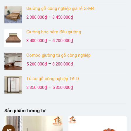
từ
Giường gỗ công nghiệp giá rẻ G-M4
3.060.000₫
Khoảng
đến
–
2.300.000
₫
3.450.000
₫
giá:
5.060.000₫
từ
Giường bọc nệm đầu giường
2.300.000₫
Khoảng
đến
–
3.400.000
₫
4.200.000
₫
giá:
3.450.000₫
từ
Combo giường tủ gỗ công nghiệp
3.400.000₫
Khoảng
đến
–
5.260.000
₫
8.200.000
₫
giá:
4.200.000₫
từ
Tủ áo gỗ công nghiệp TA-D
5.260.000₫
Khoảng
đến
–
3.350.000
₫
5.350.000
₫
giá:
8.200.000₫
từ
3.350.000₫
đến
Sản phẩm tương tự
5.350.000₫
-6%