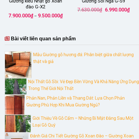
Giường kiểu Nhật gỗ Xoan
Giường Sồi Nga G-S9
đào G-X2
Giá
Giá
7.630.000
₫
6.990.000
₫
gốc
hiện
Khoảng
7.900.000
₫
9.500.000
₫
–
là:
tại
giá:
7.630.000₫.
là:
từ
6.99
7.900.000₫
đến
9.500.000₫
Bài viết liên quan sản phẩm
Mẫu Giường gỗ hương đá: Phân biệt giữa chất lượng
thật và giả
Nội Thất Gỗ Sồi: Vẻ Đẹp Bền Vững Và Khả Năng Ứng Dụng
Trong Thế Giới Nội Thất
Phản Nan, Phản Liền và Thang Dát: Lựa Chọn Phản
Giường Phù Hợp Khi Mua Giường Ngủ?
Giới Thiệu Về Gỗ Cẩm – Những Bí Mật Đằng Sau Một
Loại Gỗ Quý
Đánh Giá Chi Tiết Giường Gỗ Xoan Đào – Giường Xoan