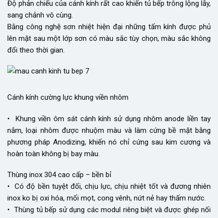
Độ phản chiếu của cánh kính rất cao khiến tủ bếp trông lộng lẫy,
sang chảnh vô cùng.
Bằng công nghệ sơn nhiệt hiện đại những tấm kính được phủ
lên mặt sau một lớp sơn có màu sắc tùy chọn, màu sắc không
đổi theo thời gian.
Cánh kính cường lực khung viền nhôm
• Khung viền ôm sát cánh kính sử dụng nhôm anode liền tay
nắm, loại nhôm được nhuộm màu và làm cứng bề mặt bằng
phương pháp Anodizing, khiến nó chỉ cứng sau kim cương và
hoàn toàn không bị bay màu.
Thùng inox 304 cao cấp – bền bỉ
• Có độ bền tuyệt đối, chịu lực, chịu nhiệt tốt và đương nhiên
inox ko bị oxi hóa, mối mọt, cong vênh, nứt nẻ hay thấm nước.
• Thùng tủ bếp sử dụng các modul riêng biệt và được ghép nối