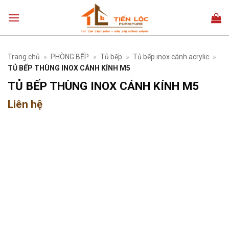
Bỏ
qua
nội
dung
Trang chủ
»
PHÒNG BẾP
»
Tủ bếp
»
Tủ bếp inox cánh acrylic
»
TỦ BẾP THÙNG INOX CÁNH KÍNH M5
TỦ BẾP THÙNG INOX CÁNH KÍNH M5
Liên hệ