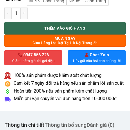
M195 - Cánh Trắng
M6089 - Cánh Trắng
KỆ TIVI HIỆN ĐẠI RÚT HAI ĐẦU số lượng
THÊM VÀO GIỎ HÀNG
MUA NGAY
Giao Hàng Lắp Đặt Tại Hà Nội Trong 2h
0947 556 226
Chat Zalo
Giảm thêm giá khi gọi điện
Hãy gửi câu hỏi cho chúng tôi
100% sản phẩm được kiểm soát chất lượng
Cam kết 7 ngày đổi trả hàng nếu sản phẩm lỗi sản xuất
Hoàn tiền 200% nếu sản phẩm kém chất lượng
Miễn phí vận chuyển với đơn hàng trên
10.000.000đ
Thông tin chi tiết
Thông tin bổ sung
Đánh giá (0)