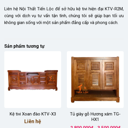
Liên hệ Nội Thất Tiến Lộc để sở hữu kệ tivi hiện đại KTV-R2M,
cùng với dịch vụ tư vấn tận tình, chúng tôi sẽ giúp bạn tối ưu
không gian sống với một sản phẩm đẳng cấp và phong cách.
Sản phẩm tương tự
Kệ tivi Xoan đào KTV-X3
Tủ giày gỗ Hương xám TG-
HX1
Liên hệ
Kho
2.800.000
₫
3.500.000
₫
–