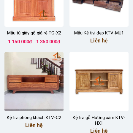
Mẫu tủ giày gỗ giá rẻ TG-X2
Mẫu Kệ tivi đẹp KTV-MU1
Khoảng
Liên hệ
1.150.000
₫
1.350.000
₫
–
giá:
từ
1.150.000₫
đến
1.350.000₫
Kệ tivi phòng khách KTV-C2
Kệ tivi gỗ Hương xám KTV-
HX1
Liên hệ
Liên hệ