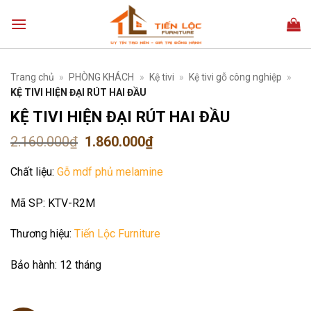
Bỏ
qua
nội
dung
Trang chủ
»
PHÒNG KHÁCH
»
Kệ tivi
»
Kệ tivi gỗ công nghiệp
»
KỆ TIVI HIỆN ĐẠI RÚT HAI ĐẦU
KỆ TIVI HIỆN ĐẠI RÚT HAI ĐẦU
Giá
Giá
2.160.000
₫
1.860.000
₫
gốc
hiện
là:
tại
Chất liệu:
Gỗ mdf phủ melamine
2.160.000₫.
là:
1.860.000₫.
Mã SP:
KTV-R2M
Thương hiệu:
Tiến Lộc Furniture
Bảo hành:
12 tháng