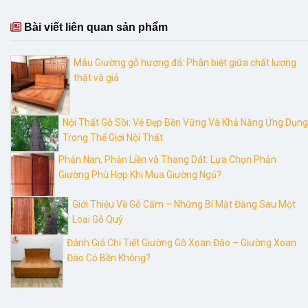
đến
đến
10.860.000₫
6.20
Bài viết liên quan sản phẩm
Mẫu Giường gỗ hương đá: Phân biệt giữa chất lượng
thật và giả
Nội Thất Gỗ Sồi: Vẻ Đẹp Bền Vững Và Khả Năng Ứng Dụng
Trong Thế Giới Nội Thất
Phản Nan, Phản Liền và Thang Dát: Lựa Chọn Phản
Giường Phù Hợp Khi Mua Giường Ngủ?
Giới Thiệu Về Gỗ Cẩm – Những Bí Mật Đằng Sau Một
Loại Gỗ Quý
Đánh Giá Chi Tiết Giường Gỗ Xoan Đào – Giường Xoan
Đào Có Bền Không?