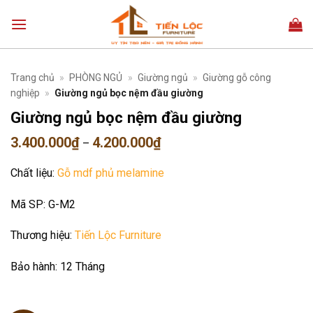
Bỏ
qua
nội
dung
Trang chủ
»
PHÒNG NGỦ
»
Giường ngủ
»
Giường gỗ công
nghiệp
»
Giường ngủ bọc nệm đầu giường
Giường ngủ bọc nệm đầu giường
Khoảng
3.400.000
₫
4.200.000
₫
–
giá:
từ
Chất liệu:
Gỗ mdf phủ melamine
3.400.000₫
đến
4.200.000₫
Mã SP:
G-M2
Thương hiệu:
Tiến Lộc Furniture
Bảo hành:
12 Tháng