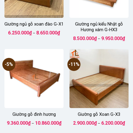
Giường ngủ gỗ xoan đào G-X1
Giường ngủ kiểu Nhật gỗ
Hương xám G-HX3
Khoảng
6.250.000
₫
8.650.000
₫
–
giá:
Kho
8.500.000
₫
9.950.000
₫
từ
–
giá:
6.250.000₫
từ
đến
8.50
8.650.000₫
đến
9.95
-5%
-11%
Giường gỗ đinh hương
Giường gỗ Xoan G-X3
Khoảng
Kho
9.360.000
₫
10.860.000
₫
2.900.000
₫
6.200.000
₫
–
–
giá:
giá:
từ
từ
9.360.000₫
2.90