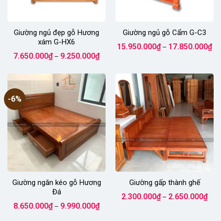
Giường ngủ đẹp gỗ Hương
Giường ngủ gỗ Cẩm G-C3
xám G-HX6
Kh
15.950.000
₫
17.850.000
₫
–
giá
Khoảng
7.650.000
₫
9.250.000
₫
–
từ
giá:
15
từ
đế
7.650.000₫
17
đến
9.250.000₫
-6%
Giường ngăn kéo gỗ Hương
Giường gấp thành ghế
Đá
Kho
2.300.000
₫
2.650.000
₫
–
giá:
Khoảng
8.650.000
₫
9.990.000
₫
–
từ
giá:
2.30
từ
đến