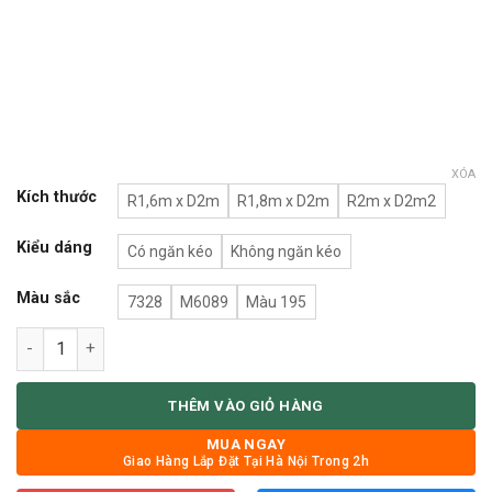
XÓA
Kích thước
R1,6m x D2m
R1,8m x D2m
R2m x D2m2
Kiểu dáng
Có ngăn kéo
Không ngăn kéo
Màu sắc
7328
M6089
Màu 195
Giường ngủ bọc nệm đầu giường số lượng
THÊM VÀO GIỎ HÀNG
MUA NGAY
Giao Hàng Lắp Đặt Tại Hà Nội Trong 2h