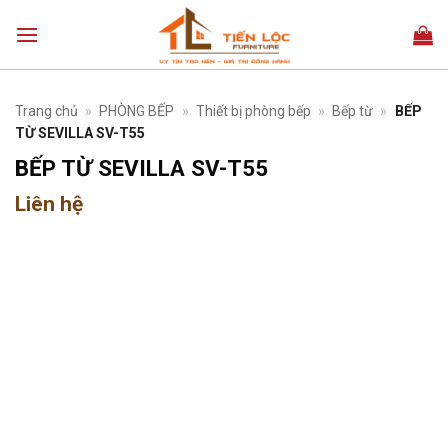
Bỏ
qua
nội
dung
Trang chủ
»
PHÒNG BẾP
»
Thiết bị phòng bếp
»
Bếp từ
»
BẾP
TỪ SEVILLA SV-T55
BẾP TỪ SEVILLA SV-T55
Liên hệ