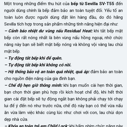
Một trong những điểm thu hút của
bếp từ Sevilla SV-T55
đến
người dùng chính là bếp đảm bảo an toàn tuyệt đối. Yếu tố an
toàn luôn được người dùng đặt lên hàng đầu, do đó hãng
Sevilla tích hợp trong sản phẩm những tính năng hiện đại như:
– Cảnh báo nhiệt dư vùng nấu Residual Heat:
khi tắt bếp mặt
bếp còn rất nóng nhất là bên vùng nấu hồng ngoại, nhờ chức
năng này bạn sẽ biết mặt bếp nóng và không vội vàng lau chùi
mặt bếp.
– Tự động tắt bếp khi để quên.
– Tự động tắt bếp khi không có nồi.
– Hệ thống bảo vệ an toàn quá nhiệt, quá áp:
đảm bảo an toàn
cho nguồn điện năng của gia đình bạn.
– Chế độ hẹn giờ thông minh:
khi bạn muốn cài hẹn thời gian,
bạn chọn thời gian phù hợp rồi kích hoạt chế độ, khi hết thời
gian cài đặt bếp sẽ tự động ngắt bạn không phải chạy tới chạy
lui để ý đến nó như trước nữa, chế độ này bạn có thể vừa nấu
ăn vừa làm việc khác cùng lúc như: chơi với con, lau chùi dọn
dẹp nhà cửa.
– Khóa an toàn trẻ em Child Lock:
khi bấm phím chức năng này