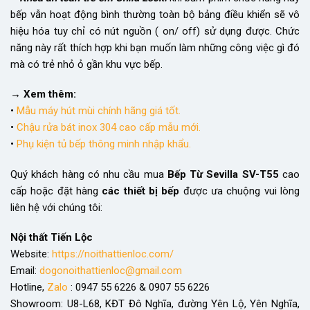
bếp vẫn hoạt động bình thường toàn bộ bảng điều khiển sẽ vô
hiệu hóa tuy chỉ có nút nguồn ( on/ off) sử dụng được. Chức
năng này rất thích hợp khi bạn muốn làm những công việc gì đó
mà có trẻ nhỏ ỏ gần khu vực bếp.
→ Xem thêm:
•
Mẫu máy hút mùi chính hãng giá tốt.
•
Chậu rửa bát inox 304 cao cấp mẫu mới.
•
Phụ kiện tủ bếp thông minh nhập khẩu.
Quý khách hàng có nhu cầu mua
Bếp Từ Sevilla SV-T55
cao
cấp
hoặc đặt hàng
các thiết bị bếp
được ưa chuộng vui lòng
liên hệ với chúng tôi:
Nội thất Tiến Lộc
Website:
https://noithattienloc.com/
Email:
dogonoithattienloc@gmail.com
Hotline,
Zalo
: 0947 55 6226 & 0907 55 6226
Showroom: U8-L68, KĐT Đô Nghĩa, đường Yên Lộ, Yên Nghĩa,