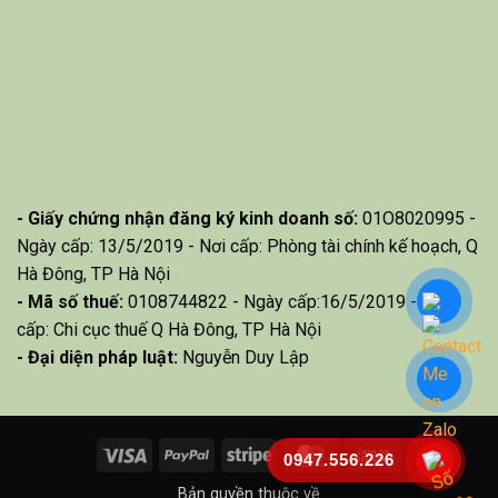
- Giấy chứng nhận đăng ký kinh doanh số:
01O8020995 -
Ngày cấp: 13/5/2019 - Nơi cấp: Phòng tài chính kế hoạch, Q
Hà Đông, TP Hà Nội
- Mã số thuế:
0108744822 - Ngày cấp:16/5/2019 - Nơi
cấp: Chi cục thuế Q Hà Đông, TP Hà Nội
- Đại diện pháp luật:
Nguyễn Duy Lập
Visa
PayPal
Stripe
MasterCard
Cash
0947.556.226
On
Bản quyền thuộc về