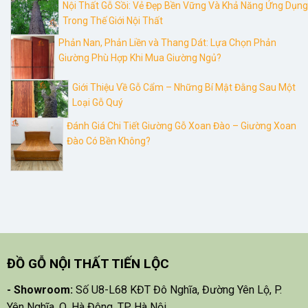
Nội Thất Gỗ Sồi: Vẻ Đẹp Bền Vững Và Khả Năng Ứng Dụng
Trong Thế Giới Nội Thất
Phản Nan, Phản Liền và Thang Dát: Lựa Chọn Phản
Giường Phù Hợp Khi Mua Giường Ngủ?
Giới Thiệu Về Gỗ Cẩm – Những Bí Mật Đằng Sau Một
Loại Gỗ Quý
Đánh Giá Chi Tiết Giường Gỗ Xoan Đào – Giường Xoan
Đào Có Bền Không?
ĐỒ GỖ NỘI THẤT TIẾN LỘC
- Showroom:
Số U8-L68 KĐT Đô Nghĩa, Đường Yên Lộ, P.
Yên Nghĩa, Q. Hà Đông, TP Hà Nội