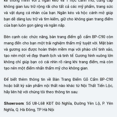
kế thông minh với 2 ngăn kéo và 1 hộc cánh mở, cung cấp
không gian lưu trữ rộng rãi cho tất cả các mỹ phẩm, trang sức
và vật dụng cá nhân của bạn. Ngăn kéo và hộc cánh mở giúp
bạn dễ dàng lưu trữ và tìm kiếm, giữ cho không gian trang điểm
của bạn luôn gọn gàng và ngăn nắp.
Bên cạnh các chức năng, bàn trang điểm gỗ cẩm BP-C90 còn
mang đến cho bạn một trải nghiệm thẩm mỹ tuyệt vời. Mặt bàn
và gương soi được hoàn thiện mềm mại với phào chỉ tinh xảo,
tạo nên một vẻ đẹp thanh lịch và tinh tế. Gương hình vuông lớn
không chỉ giúp bạn có cái nhìn rõ ràng khi trang điểm, mà còn
tạo nên một điểm nhấn thẩm mỹ cho không gian.
Để biết thêm thông tin về Bàn Trang Điểm Gỗ Cẩm BP-C90
hoặc bất kỳ sản phẩm nội thất nào khác từ Nội Thất Tiến Lộc,
hãy liên hệ với chúng tôi theo thông tin sau:
Showroom
: Số U8-L68 KĐT Đô Nghĩa, Đường Yên Lộ, P. Yên
Nghĩa, Q. Hà Đông, TP Hà Nội