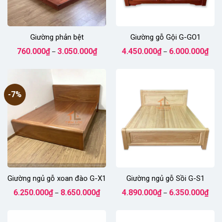
Giường phản bệt
Giường gỗ Gội G-GO1
Khoảng
Kho
760.000
₫
3.050.000
₫
4.450.000
₫
6.000.000
₫
–
–
giá:
giá:
từ
từ
760.000₫
4.45
đến
đến
3.050.000₫
6.00
-7%
Giường ngủ gỗ xoan đào G-X1
Giường ngủ gỗ Sồi G-S1
Khoảng
Kho
6.250.000
₫
8.650.000
₫
4.890.000
₫
6.350.000
₫
–
–
giá:
giá:
từ
từ
6.250.000₫
4.89
đến
đến
8.650.000₫
6.35