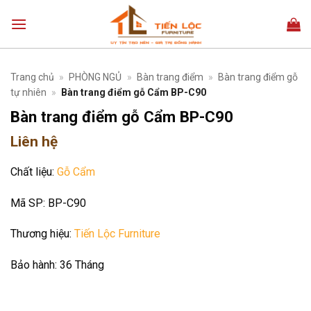
Bỏ
qua
nội
dung
Trang chủ
»
PHÒNG NGỦ
»
Bàn trang điểm
»
Bàn trang điểm gỗ
tự nhiên
»
Bàn trang điểm gỗ Cẩm BP-C90
Bàn trang điểm gỗ Cẩm BP-C90
Liên hệ
Chất liệu:
Gỗ Cẩm
Mã SP:
BP-C90
Thương hiệu:
Tiến Lộc Furniture
Bảo hành:
36 Tháng