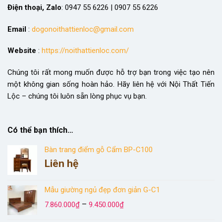
Điện thoại, Zalo
: 0947 55 6226 | 0907 55 6226
Email
:
dogonoithattienloc@gmail.com
Website
:
https://noithattienloc.com/
Chúng tôi rất mong muốn được hỗ trợ bạn trong việc tạo nên
một không gian sống hoàn hảo. Hãy liên hệ với Nội Thất Tiến
Lộc – chúng tôi luôn sẵn lòng phục vụ bạn.
Có thể bạn thích…
Bàn trang điểm gỗ Cẩm BP-C100
Liên hệ
Mẫu giường ngủ đẹp đơn giản G-C1
Khoảng
–
7.860.000
₫
9.450.000
₫
giá: