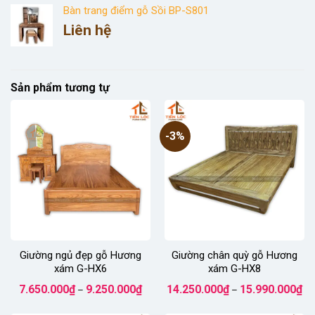
từ
Bàn trang điểm gỗ Sồi BP-S801
7.860.000₫
Liên hệ
đến
9.450.000₫
Sản phẩm tương tự
-3%
Giường ngủ đẹp gỗ Hương
Giường chân quỳ gỗ Hương
xám G-HX6
xám G-HX8
Khoảng
Kh
7.650.000
₫
9.250.000
₫
14.250.000
₫
15.990.000
₫
–
–
giá:
giá
từ
từ
7.650.000₫
14