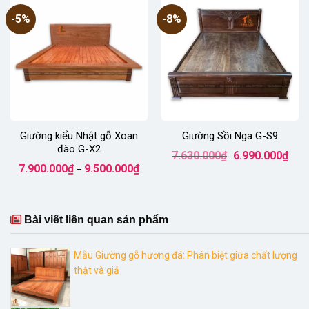
-5%
-8%
Giường kiểu Nhật gỗ Xoan
Giường Sồi Nga G-S9
đào G-X2
Giá
Giá
7.630.000
₫
6.990.000
₫
gốc
hiện
Khoảng
7.900.000
₫
9.500.000
₫
–
là:
tại
giá:
7.630.000₫.
là:
từ
6.99
7.900.000₫
đến
9.500.000₫
Bài viết liên quan sản phẩm
Mẫu Giường gỗ hương đá: Phân biệt giữa chất lượng
thật và giả