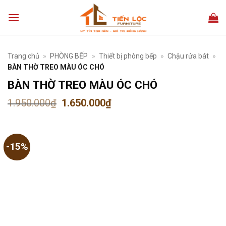
Bỏ
qua
nội
dung
Trang chủ
»
PHÒNG BẾP
»
Thiết bị phòng bếp
»
Chậu rửa bát
»
BÀN THỜ TREO MÀU ÓC CHÓ
BÀN THỜ TREO MÀU ÓC CHÓ
Giá
Giá
1.950.000
₫
1.650.000
₫
gốc
hiện
là:
tại
1.950.000₫.
là:
1.650.000₫.
-15%