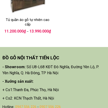
Tủ quần áo gỗ tự nhiên cao
cấp
Khoảng
11.200.000
₫
13.990.000
₫
–
giá:
từ
11.200.000₫
đến
13.990.000₫
ĐỒ GỖ NỘI THẤT TIẾN LỘC
- Showroom:
Số U8-L68 KĐT Đô Nghĩa, Đường Yên Lộ, P.
Yên Nghĩa, Q. Hà Đông, TP Hà Nội
- X
ưởng sản xuất:
+ Cs1:Thanh Đa, Phúc Thọ, Hà Nội
+ Cs2: KCN Thạch Thất, Hà Nội
Hotline:
0947 556 226
-
0907 556 226